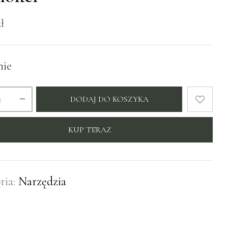
zł
nie
DODAJ DO KOSZYKA
KUP TERAZ
ria:
Narzędzia