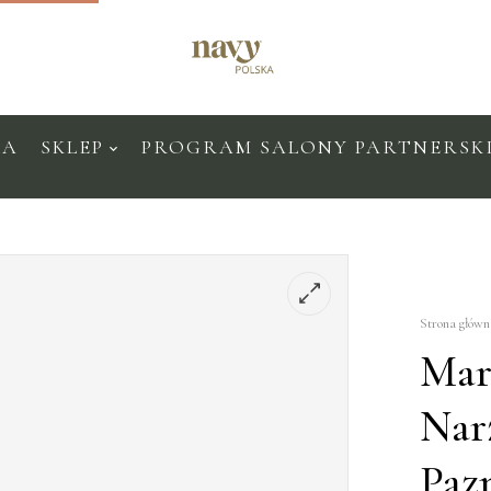
KA
SKLEP
PROGRAM SALONY PARTNERSK
Strona głów
Mar
Nar
Paz