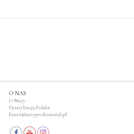
O NAS
O Navy
Dystrybucja Polska
biuro@navyprofessional.pl