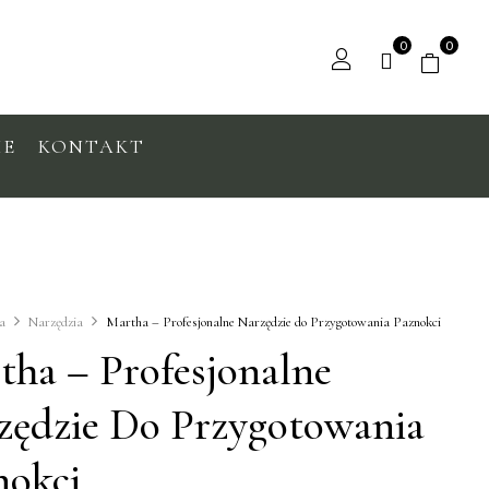
0
0
IE
KONTAKT
na
Narzędzia
Martha – Profesjonalne Narzędzie do Przygotowania Paznokci
tha – Profesjonalne
zędzie Do Przygotowania
nokci