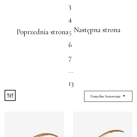
3
4
Następna strona
Poprzednia strona
5
6
7
…
13
Domyślne Sortowanie