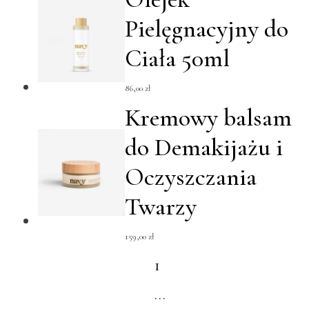
Pielęgnacyjny do
Ciała 50ml
86,00
zł
Kremowy balsam
do Demakijażu i
Oczyszczania
Twarzy
159,00
zł
1
…