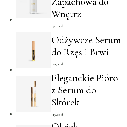
Zapachowa do
Wnętrz
135,00
zł
Odżywcze Serum
do Rzęs i Brwi
129,00
zł
Eleganckie Pióro
z Serum do
Skórek
119,00
zł
Olejek