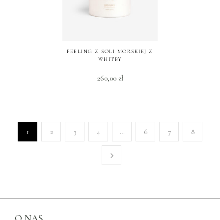
PEELING Z SOLI MORSKIEJ Z
WHITBY
260,00
zł
1
2
3
4
…
6
7
8
O NAS