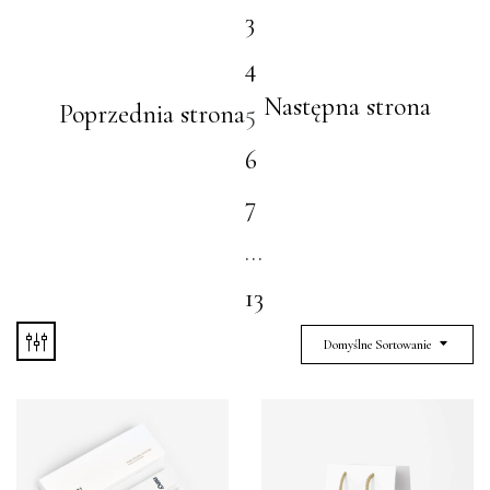
3
4
Następna strona
Poprzednia strona
5
6
7
…
13
Domyślne Sortowanie