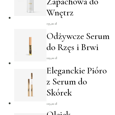
Zapachowa do
Wnętrz
135,00
zł
Odżywcze Serum
do Rzęs i Brwi
129,00
zł
Eleganckie Pióro
z Serum do
Skórek
119,00
zł
Olejek