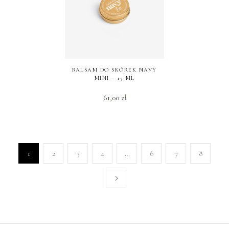
BALSAM DO SKÓREK NAVY
MINI – 15 ML
61,00
zł
1
2
3
4
…
6
7
8