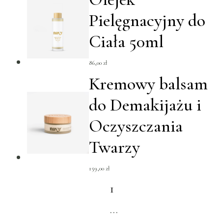
Pielęgnacyjny do
Ciała 50ml
86,00
zł
Kremowy balsam
do Demakijażu i
Oczyszczania
Twarzy
159,00
zł
1
…