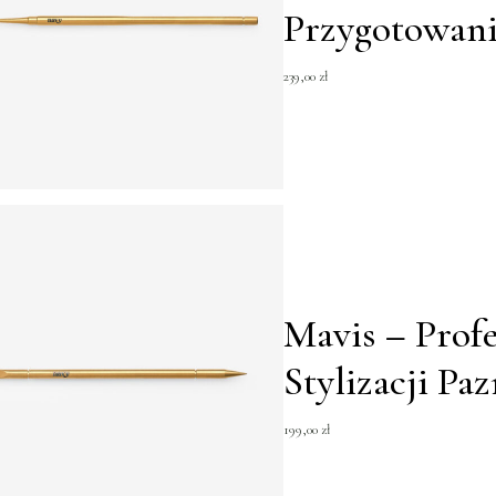
Przygotowani
239,00
zł
Mavis – Profe
Stylizacji Pa
199,00
zł