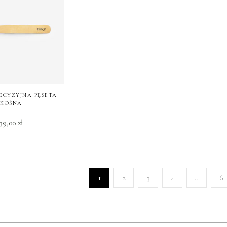
ECYZYJNA PĘSETA
SKOŚNA
39,00
zł
1
2
3
4
…
6