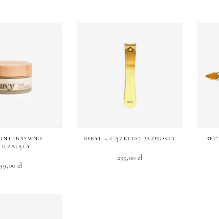
 INTENSYWNIE
BERYL – CĄŻKI DO PAZNOKCI
BET
ILŻAJĄCY
235,00
zł
39,00
zł