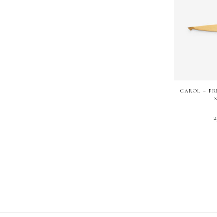
CAROL – PR
2