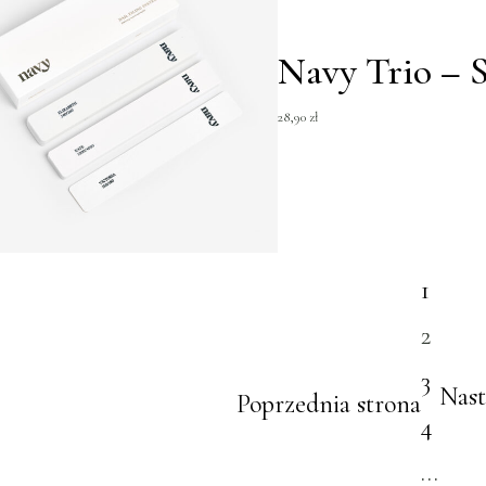
Navy Trio – 
28,90
zł
1
2
3
Nast
Poprzednia strona
4
…