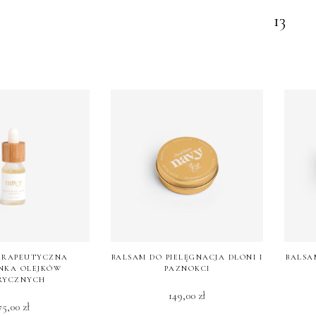
13
ERAPEUTYCZNA
BALSAM DO PIELĘGNACJA DŁONI I
BALSA
NKA OLEJKÓW
PAZNOKCI
RYCZNYCH
149,00
zł
75,00
zł