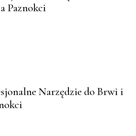
a Paznokci
sjonalne Narzędzie do Brwi i
znokci